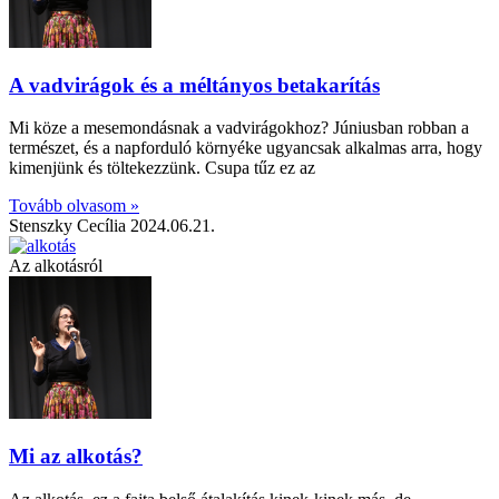
A vadvirágok és a méltányos betakarítás
Mi köze a mesemondásnak a vadvirágokhoz? Júniusban robban a
természet, és a napforduló környéke ugyancsak alkalmas arra, hogy
kimenjünk és töltekezzünk. Csupa tűz ez az
Tovább olvasom »
Stenszky Cecília
2024.06.21.
Az alkotásról
Mi az alkotás?