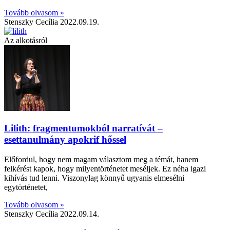
Tovább olvasom »
Stenszky Cecília
2022.09.19.
Az alkotásról
Lilith: fragmentumokból narratívát –
esettanulmány apokrif hőssel
Előfordul, hogy nem magam választom meg a témát, hanem
felkérést kapok, hogy milyentörténetet meséljek. Ez néha igazi
kihívás tud lenni. Viszonylag könnyű ugyanis elmesélni
egytörténetet,
Tovább olvasom »
Stenszky Cecília
2022.09.14.