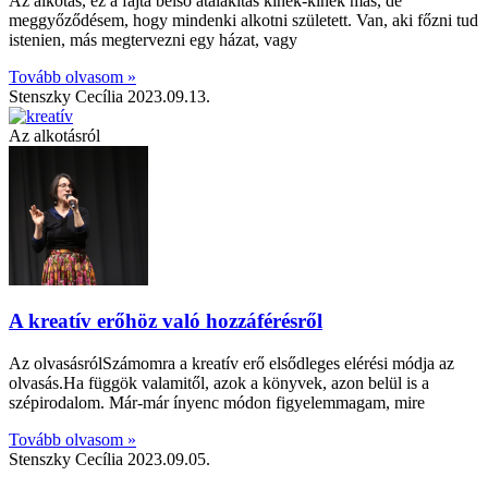
Az alkotás, ez a fajta belső átalakítás kinek-kinek más, de
meggyőződésem, hogy mindenki alkotni született. Van, aki főzni tud
istenien, más megtervezni egy házat, vagy
Tovább olvasom »
Stenszky Cecília
2023.09.13.
Az alkotásról
A kreatív erőhöz való hozzáférésről
Az olvasásrólSzámomra a kreatív erő elsődleges elérési módja az
olvasás.Ha függök valamitől, azok a könyvek, azon belül is a
szépirodalom. Már-már ínyenc módon figyelemmagam, mire
Tovább olvasom »
Stenszky Cecília
2023.09.05.