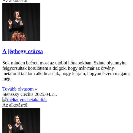
Az alkotásról
A jéghegy csúcsa
Sok minden beérett most az utóbbi hónapokban. Szinte olyannyira
felgyorsultak körülöttem a dolgok, hogy már-már az örvény-
metaforát találom alkalmasnak, hogy leírjam, hogyan érzem magam;
még
Tovább olvasom »
Stenszky Cecília
2025.04.21.
Az alkotásról