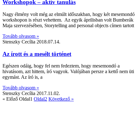
Workshopok – aktív tanulás
Nagy élmény volt még az elmúlt időszakban, hogy két mesemondó
workshopon is részt vehettem. Az egyik áprilisban volt Bumberák
Maja szervezésében, Storytelling and personal objects címen tartott
Tovább olvasom »
Stenszky Cecília
2018.07.14.
Az írott és a mesélt történet
Egészen odáig, hogy fel nem fedeztem, hogy mesemondó a
hivatásom, azt hittem, író vagyok. Valójában persze a kettő nem üti
egymást. Az író is, a
Tovább olvasom »
Stenszky Cecília
2017.11.02.
« Előző
Oldal
1
Oldal
2
Következő »