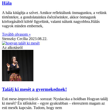
Hála
A hála kitágítja a szívet. Amikor reflektálunk önmagunkra, a velünk
történtekre, a gondolatainkra ésérzéseinkre, akkor önmagunk
körforgásából kifelé figyelünk, valami nálunk nagyobbra.Hálás
vagyok minden embernek,
Tovább olvasom »
Stenszky Cecília
2023.08.22.
Az alkotásról
Találj ki mesét a gyermekednek!
Esti mese-improvizáció- sorozat: Nyulacska a holdban Hogyan találj
ki mesét? Én időnként – egyre gyakrabban – eleresztem magam az
esti mesék kapcsán. Tudom, hogy nem