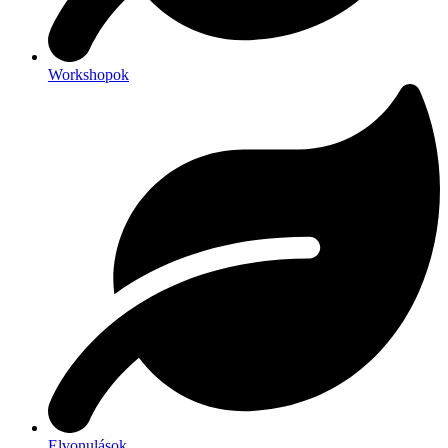
Workshopok
Elvonulások