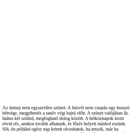
Az ünnep nem egyszerűen szünet. A húsvét nem csupán egy hosszú
hétvége, megpihenés a tanév végi hajrá előtt. A szünet valójában űr,
hiátus két szilárd, megfogható dolog között. A hétköznapok közti
rövid rés, amikor tovább alhatunk, és főzés helyett máshol eszünk.
Sőt, én például egész nap krimit olvashatok, ha tetszik, már ha