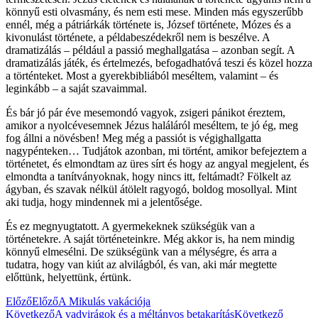
könnyű esti olvasmány, és nem esti mese. Minden más egyszerűbb
ennél, még a pátriárkák története is, József története, Mózes és a
kivonulást története, a példabeszédekről nem is beszélve. A
dramatizálás – például a passió meghallgatása – azonban segít. A
dramatizálás játék, és értelmezés, befogadhatóvá teszi és közel hozza
a történteket. Most a gyerekbibliából meséltem, valamint – és
leginkább – a saját szavaimmal.
És bár jó pár éve mesemondó vagyok, zsigeri pánikot éreztem,
amikor a nyolcévesemnek Jézus haláláról meséltem, te jó ég, meg
fog állni a növésben! Meg még a passiót is végighallgatta
nagypénteken… Tudjátok azonban, mi történt, amikor befejeztem a
történetet, és elmondtam az üres sírt és hogy az angyal megjelent, és
elmondta a tanítványoknak, hogy nincs itt, feltámadt? Fölkelt az
ágyban, és szavak nélkül átölelt ragyogó, boldog mosollyal. Mint
aki tudja, hogy mindennek mi a jelentősége.
És ez megnyugtatott. A gyermekeknek szükségük van a
történetekre. A saját történeteinkre. Még akkor is, ha nem mindig
könnyű elmesélni. De szükségünk van a mélységre, és arra a
tudatra, hogy van kiút az alvilágból, és van, aki már megtette
előttünk, helyettünk, értünk.
Előző
Előző
A Mikulás vakációja
Következő
A vadvirágok és a méltányos betakarítás
Következő