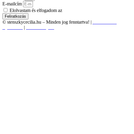
E-mailcím
Elolvastam és elfogadom az
adatvédelmi nyilatkozatot.
Feliratkozás
© stenszkycecilia.hu – Minden jog fenntartva! |
Adatvédelmi
tájékoztató
|
Süti szabályzat