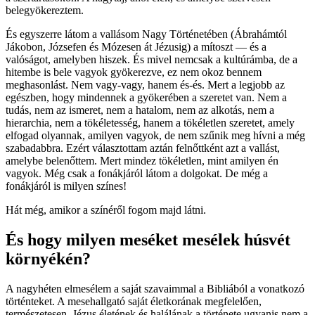
belegyökereztem.
És egyszerre látom a vallásom Nagy Történetében (Ábrahámtól
Jákobon, Józsefen és Mózesen át Jézusig) a mítoszt — és a
valóságot, amelyben hiszek. És mivel nemcsak a kultúrámba, de a
hitembe is bele vagyok gyökerezve, ez nem okoz bennem
meghasonlást. Nem vagy-vagy, hanem és-és. Mert a legjobb az
egészben, hogy mindennek a gyökerében a szeretet van. Nem a
tudás, nem az ismeret, nem a hatalom, nem az alkotás, nem a
hierarchia, nem a tökéletesség, hanem a tökéletlen szeretet, amely
elfogad olyannak, amilyen vagyok, de nem szűnik meg hívni a még
szabadabbra. Ezért választottam aztán felnőttként azt a vallást,
amelybe belenőttem. Mert mindez tökéletlen, mint amilyen én
vagyok. Még csak a fonákjáról látom a dolgokat. De még a
fonákjáról is milyen színes!
Hát még, amikor a színéről fogom majd látni.
És hogy milyen meséket mesélek húsvét
környékén?
A nagyhéten elmesélem a saját szavaimmal a Bibliából a vonatkozó
történteket. A mesehallgató saját életkorának megfelelően,
természetesen. Jézus életének és halálának a története ugyanis nem a