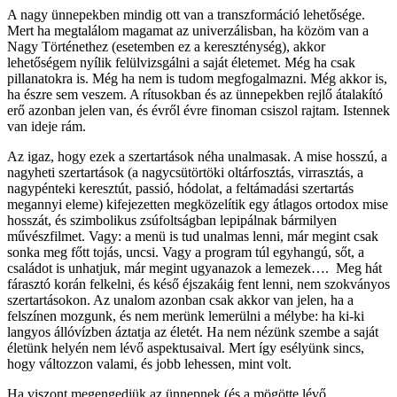
A nagy ünnepekben mindig ott van a transzformáció lehetősége.
Mert ha megtalálom magamat az univerzálisban, ha közöm van a
Nagy Történethez (esetemben ez a kereszténység), akkor
lehetőségem nyílik felülvizsgálni a saját életemet. Még ha csak
pillanatokra is. Még ha nem is tudom megfogalmazni. Még akkor is,
ha észre sem veszem. A rítusokban és az ünnepekben rejlő átalakító
erő azonban jelen van, és évről évre finoman csiszol rajtam. Istennek
van ideje rám.
Az igaz, hogy ezek a szertartások néha unalmasak. A mise hosszú, a
nagyheti szertartások (a nagycsütörtöki oltárfosztás, virrasztás, a
nagypénteki keresztút, passió, hódolat, a feltámadási szertartás
megannyi eleme) kifejezetten megközelítik egy átlagos ortodox mise
hosszát, és szimbolikus zsúfoltságban lepipálnak bármilyen
művészfilmet. Vagy: a menü is tud unalmas lenni, már megint csak
sonka meg főtt tojás, uncsi. Vagy a program túl egyhangú, sőt, a
családot is unhatjuk, már megint ugyanazok a lemezek…. Meg hát
fárasztó korán felkelni, és késő éjszakáig fent lenni, nem szokványos
szertartásokon. Az unalom azonban csak akkor van jelen, ha a
felszínen mozgunk, és nem merünk lemerülni a mélybe: ha ki-ki
langyos állóvízben áztatja az életét. Ha nem nézünk szembe a saját
életünk helyén nem lévő aspektusaival. Mert így esélyünk sincs,
hogy változzon valami, és jobb lehessen, mint volt.
Ha viszont megengedjük az ünnepnek (és a mögötte lévő