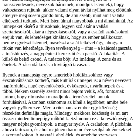
transzcendesnek, nevezzük bárminek, mondjuk Istennek), hogy
változtasson rajtunk, akkor valami olyan távlat nyílhat meg előttünk,
amelyre még sosem gondoltunk, de ami szebb, mint amit valaha
elképzelni tudtunk. Mert Isten álmai nagyobbak a mi álmainknál. Az
ünnepeket kísérő a rítusoknak, legyen szó akár a vallási
szertartásokról, akár a népszokásokról, vagy a családi szokásokról,
erejük van, és lehetőséget kínálnak, hogy az ember találkozzon
benne egyrészt Istennel, másrészt a saját lelkével úgy, ahogyan
ritkán van lehetősége. Ilyen tevékenység – rítus – a kalácsdagasztás,
a tojáshímzés, a nagypénteki keresztút és a passió. A takarítás. A
külső és belső csönd. A tudatos böjt. Az imádság. A zene és az
énekek. A rácsodálkozás a kivirágzó tavaszra.
Ilyenek a manapság egyre ismertebb holdfázisokhoz vagy
évszakváltáshoz köthető, más kultúrák ünnepei is: a néven nevezett
napfordulók, napéjegyenlőségek, évközepek, nyárünnepek és a
többi. Nekem személy szerint nincs bajom velük, sőt, fontosnak
tartom, hogy ritmusban maradjunk a természettel, annak
fordulásával. Azonban számomra az kínál a legtöbbet, amibe bele
vagyok gyökerezve. Mert a rítusban az ember egy közösség
részeként definiálja magát. Mindegy, mekkora közösség és mi tart
össze: minden ünnep így működik. Számomra ez a kereszténység. A
magyar néphagyományok, a magyar nyelv. A családom. A plébánia,
ahova tartozom, és ahol majdnem harminc éve szolgálok énekekkel
a szertartásokon. A nagytáj, ahol élek, és amelybe szervesen