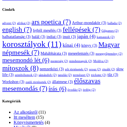
Címkék
ars poetica
(7)
Arthur-mondakör
(3)
advent
(2)
afrikai
(2)
ballada
(2)
english
(7)
fellépések
(7)
fejből mesélés
(3)
Gilgames
(2)
japán
(4)
halhatatlanság
(3)
halál
(3)
indiai
(3)
inuit
(3)
kamaszok
(2)
korosztályok
(11)
Magyar
kínai
(4)
könyv
(3)
népmesék
(7)
Mahábhárata
(3)
meseelemzés
(3)
mesegyűjtemény
(2)
mesemondó lét
(6)
mesterség
(2)
mindennapok
(2)
Moldva
(2)
mítoszok
(8)
nemzetközi
(3)
slow
női történetek
(2)
orosz
(2)
rituálé
(2)
life
(3)
tűz
(3)
szimbólumok
(2)
sámándob
(2)
tanulás
(2)
természet
(2)
trickster
(2)
élőszavas
Workshop
(3)
állatmese
(3)
zsidó történetek
(2)
mesemondás
(7)
írás
(6)
óvodás
(2)
ördög
(2)
Kategóriák
Az alkotásról
(11)
Itt meséltem
(15)
Könyvismertetés
(4)