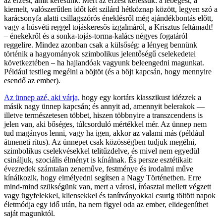
az érzést, amit keresünk. Mert az érzést keressük: a lebegést, a
kiemelt, valószerűtlen időt két szilárd hétköznap között, legyen szó a
karácsonyfa alatti csillagszórós éneklésről még ajándékbontás előtt,
vagy a húsvéti reggel tojáskeresős izgalmáról, a Krisztus feltámadt!
– énekekről és a sonka-tojás-torma-kalács négyes fogatáról
reggelire. Mindez azonban csak a külsőség: a lényeg bennünk
történik a hagyományok szimbolikus jelentőségű cselekedetei
következtében – ha hajlandóak vagyunk beleengedni magunkat.
Például testileg megélni a böjtöt (és a böjt kapcsán, hogy mennyire
esendő az ember).
Az ünnep azé, aki várja,
hogy egy kortárs klasszikust idézzek a
másik nagy ünnep kapcsán; és annyit ad, amennyit belerakok —
illetve természetesen többet, hiszen többnyire a transzcendens is
jelen van, aki bőséges, túlcsorduló mértékkel mér. Az ünnep nem
tud magányos lenni, vagy ha igen, akkor az valami más (például
átmeneti rítus). Az ünnepet csak közösségben tudjuk megélni,
szimbolikus cselekvésekkel telitűzdelve, és mivel nem egyedül
csináljuk, szociális élményt is kínálnak. És persze esztétikait:
évezredek számtalan zeneműve, festménye és irodalmi műve
kínálkozik, hogy elmélyedni segítsen a Nagy Történetben. Erre
mind-mind szükségünk van, mert a városi, íróasztal mellett végzett
vagy ügyfelekkel, kliensekkel és tanítványokkal csurig töltött napok
életmódja egy idő után, ha nem figyel oda az ember, elidegeníthet
saját magunktól.