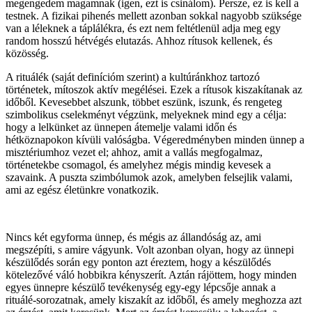
megengedem magamnak (igen, ezt is csinálom). Persze, ez is kell a
testnek. A fizikai pihenés mellett azonban sokkal nagyobb szüksége
van a léleknek a táplálékra, és ezt nem feltétlenül adja meg egy
random hosszú hétvégés elutazás. Ahhoz rítusok kellenek, és
közösség.
A rituálék (saját definícióm szerint) a kultúránkhoz tartozó
történetek, mítoszok aktív megélései. Ezek a rítusok kiszakítanak az
időből. Kevesebbet alszunk, többet eszünk, iszunk, és rengeteg
szimbolikus cselekményt végzünk, melyeknek mind egy a célja:
hogy a lelkünket az ünnepen átemelje valami időn és
hétköznapokon kívüli valóságba. Végeredményben minden ünnep a
misztériumhoz vezet el; ahhoz, amit a vallás megfogalmaz,
történetekbe csomagol, és amelyhez mégis mindig kevesek a
szavaink. A puszta szimbólumok azok, amelyben felsejlik valami,
ami az egész életünkre vonatkozik.
Nincs két egyforma ünnep, és mégis az állandóság az, ami
megszépíti, s amire vágyunk. Volt azonban olyan, hogy az ünnepi
készülődés során egy ponton azt éreztem, hogy a készülődés
kötelezővé váló hobbikra kényszerít. Aztán rájöttem, hogy minden
egyes ünnepre készülő tevékenység egy-egy lépcsője annak a
rituálé-sorozatnak, amely kiszakít az időből, és amely meghozza azt