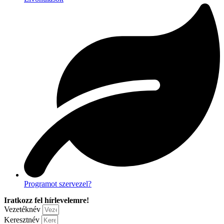
Programot szervezel?
Iratkozz fel hírlevelemre!
Vezetéknév
Keresztnév