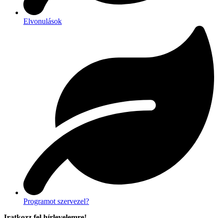
Elvonulások
Programot szervezel?
Iratkozz fel hírlevelemre!