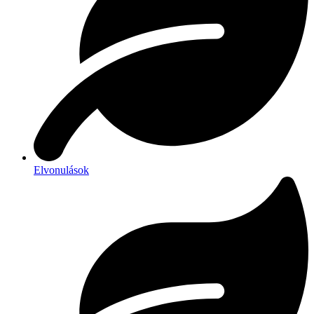
Elvonulások