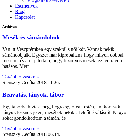
Programot szervezel?
Események
Blog
Kapcsolat
Archivum
Mesék és sámándobok
Van itt Veszprémben egy szakrális női kör. Vannak nekik
sámándobjaik. Egyszer már kipróbáltam, hogy milyen dobbal
mesélni, és arra jutottam, hogy bizonyos mesékhez igen-igen
hatásos. Mert
Tovább olvasom »
Stenszky Cecília
2018.11.26.
Beavatás, lányok, tábor
Egy táborba hívtak meg, hogy egy olyan estén, amikor csak a
lányok lesznek jelen, meséljek nekik a felnőtté válásról. Nagyon
sokat gondolkodtam a témán, és
Tovább olvasom »
Stenszky Cecília
2018.06.14.