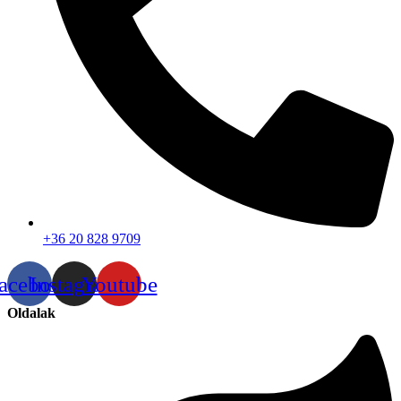
+36 20 828 9709
acebook
Instagram
Youtube
Oldalak