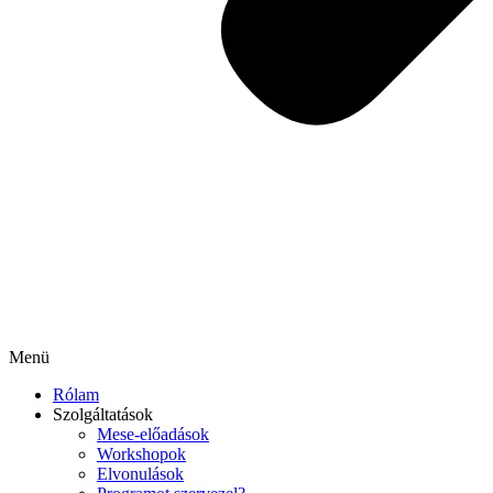
Menü
Rólam
Szolgáltatások
Mese-előadások
Workshopok
Elvonulások