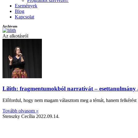
Programot szervezel?
Események
Blog
Kapcsolat
Archivum
Az alkotásról
Lilith: fragmentumokból narratívát – esettanulmány 
Előfordul, hogy nem magam választom meg a témát, hanem felkérést ka
Tovább olvasom »
Stenszky Cecília
2022.09.14.